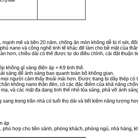
, mạnh mẽ và bền 20 năm, chống ăn mòn không dễ bị rỉ sét, đổ
p phủ nano và công nghệ tinh tế khác để làm cho bề mặt của thâ
oàn hơn, chiều dài có thể được tự do điều chỉnh, cài đặt thuận t
p không gỉ vàng điện áp + K9 tinh thể.
hát sáng để ánh sáng bao quanh toàn bộ không gian.
 mọi người cảm thấy thoải mái hơn. Được trang bị dây thép có 
phủ chân không nano thân đèn, có các đặc điểm của khả năng chố
mạ, và các mặt đa dạng tinh thể nhỏ tỏa sáng, phá vỡ ánh sáng
ng trọng trần nhà có tuổi thọ dài và tiết kiệm năng lượng hơ
m áp
 phù hợp cho tiền sảnh, phòng khách, phòng ngủ, nhà hàng, kh