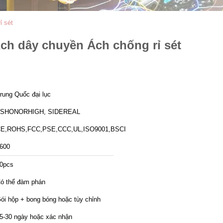
ỉ sét
ch dây chuyền Ách chống rỉ sét
rung Quốc đại lục
ZSHONORHIGH, SIDEREAL
E,ROHS,FCC,PSE,CCC,UL,ISO9001,BSCI
600
0pcs
ó thể đàm phán
ói hộp + bong bóng hoặc tùy chỉnh
5-30 ngày hoặc xác nhận