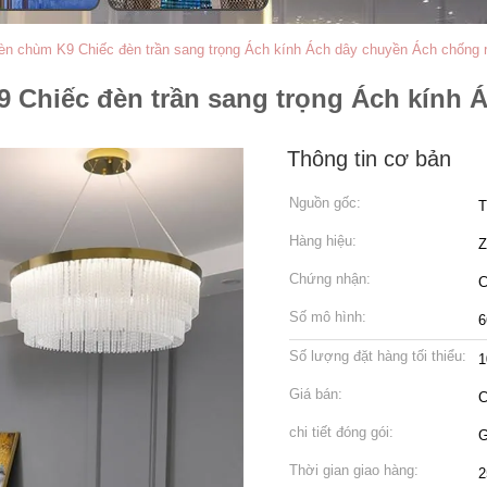
èn chùm K9 Chiếc đèn trần sang trọng Ách kính Ách dây chuyền Ách chống r
 Chiếc đèn trần sang trọng Ách kính Á
Thông tin cơ bản
Nguồn gốc:
T
Hàng hiệu:
Chứng nhận:
C
Số mô hình:
6
Số lượng đặt hàng tối thiểu:
1
Giá bán:
C
chi tiết đóng gói:
G
Thời gian giao hàng:
2