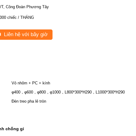
/T, Công Đoàn Phương Tây
000 chiếc / THÁNG
Liên hệ với bây giờ
Vỏ nhôm + PC + kính
φ400，φ600，φ800，φ1000，L800*300*H290，L1000*300*H290
Đèn treo pha lê tròn
nh chống gỉ