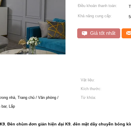
Điều khoản thanh toán:
T
Khả năng cung cấp:
5
Giá tốt nhất
Vật liệu:
Kích thước:
 trong nhà, Trang chủ / Văn phòng /
Từ khóa:
 bar, Lắp
 K9
Đèn chùm đơn giản hiện đại K9
đèn mặt dây chuyền bóng kí
,
,