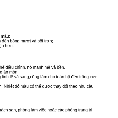
i màu;
n đèn bóng mượt và bôi trơn;
iện hơn.
thể điều chỉnh, nó mạnh mẽ và bền.
ng ăn mòn.
 tinh tế và sáng,cũng làm cho toàn bộ đèn trông cực
n. Nhiệt độ màu có thể được thay đổi theo nhu cầu
ách sạn, phòng làm việc hoặc các phòng trang trí