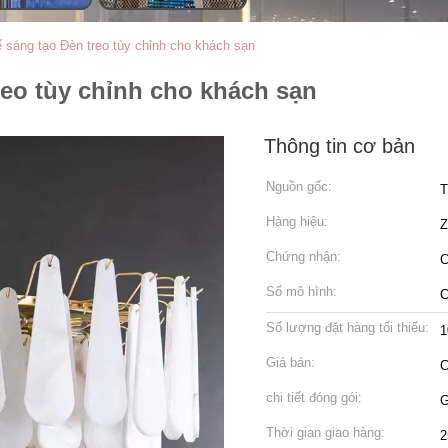
ế sáng tạo Đèn treo tùy chỉnh cho khách sạn
reo tùy chỉnh cho khách sạn
Thông tin cơ bản
Nguồn gốc:
T
Hàng hiệu:
Chứng nhận:
C
Số mô hình:
C
Số lượng đặt hàng tối thiểu:
1
Giá bán:
C
chi tiết đóng gói:
G
Thời gian giao hàng:
2