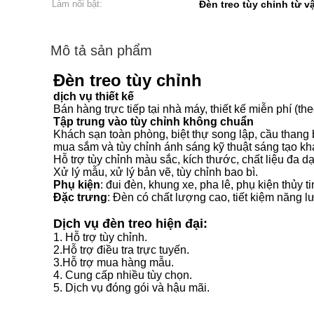
Làm nổi bật:
Đèn treo tùy chỉnh từ v
Mô tả sản phẩm
Đèn treo tùy chỉnh
dịch vụ thiết kế
Bán hàng trực tiếp tại nhà máy, thiết kế miễn phí (t
Tập trung vào tùy chỉnh không chuẩn
Khách sạn toàn phòng, biệt thự song lập, cầu thang bi
mua sắm và tùy chỉnh ánh sáng kỹ thuật sáng tạo kh
Hỗ trợ tùy chỉnh màu sắc, kích thước, chất liệu đa d
Xử lý mẫu, xử lý bản vẽ, tùy chỉnh bao bì.
Phụ kiện
: đui đèn, khung xe, pha lê, phụ kiện thủy tin
Đặc trưng
: Đèn có chất lượng cao, tiết kiệm năng lượ
Dịch vụ đèn treo hiện đại:
1. Hỗ trợ tùy chỉnh.
2.Hỗ trợ điều tra trực tuyến.
3.Hỗ trợ mua hàng mẫu.
4. Cung cấp nhiều tùy chọn.
5. Dịch vụ đóng gói và hậu mãi.