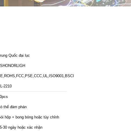
rung Quốc đại lục
ZSHONORLIGH
E,ROHS,FCC,PSE,CCC,UL,ISO9001,BSCI
L-2210
0pcs
ó thể đàm phán
ói hộp + bong bóng hoặc tùy chỉnh
5-30 ngày hoặc xác nhận