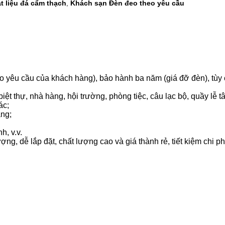
ật liệu đá cẩm thạch
Khách sạn Đèn đeo theo yêu cầu
,
heo yêu cầu của khách hàng), bảo hành ba năm (giá đỡ đèn), tùy 
ệt thự, nhà hàng, hội trường, phòng tiệc, câu lạc bộ, quầy lễ tâ
ác;
ạng;
h, v.v.
ng, dễ lắp đặt, chất lượng cao và giá thành rẻ, tiết kiệm chi phí