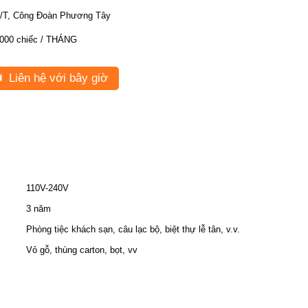
/T, Công Đoàn Phương Tây
000 chiếc / THÁNG
Liên hệ với bây giờ
110V-240V
3 năm
Phòng tiệc khách sạn, câu lạc bộ, biệt thự lễ tân, v.v.
Vỏ gỗ, thùng carton, bọt, vv