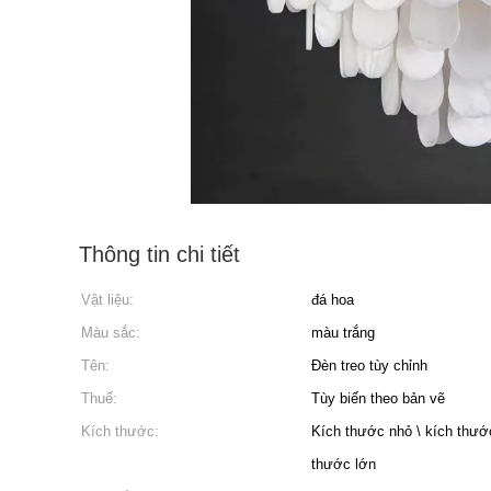
Thông tin chi tiết
Vật liệu:
đá hoa
Màu sắc:
màu trắng
Tên:
Đèn treo tùy chỉnh
Thuế:
Tùy biến theo bản vẽ
Kích thước:
Kích thước nhỏ \ kích thước
thước lớn