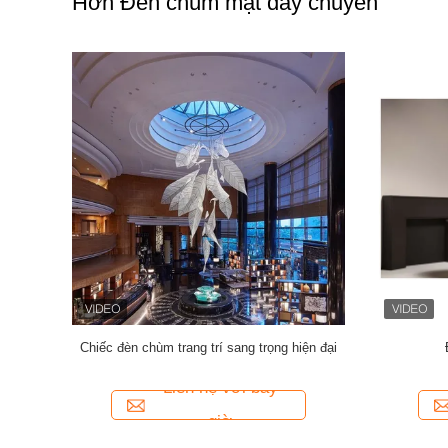
Hơn Đèn chùm mặt dây chuyền
èn đèn lồng
Phòng khách / Phòng ngủ Kim loại K9 Crystal
Natural Ala
hà cao
Chandelier 15m2 - 30m2 111V ~ 240V
Lamp với 
Liên hệ với bây
giờ