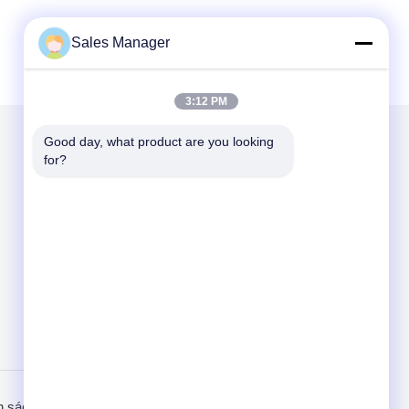
Sales Manager
3:12 PM
Good day, what product are you looking 
for?
Gửi thư cho chúng tôi
Send
h sách bảo mật
Trang di động