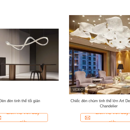
baster Stone 3-Light Linear Pendant
Diamond Cut E14 Đèn chùm Mặt dâ
Antique Brass Finish cho Bàn ăn
chùm Đèn chống gỉ 100lm 
Liên hệ với bây
Liên hệ với bây
giờ
giờ