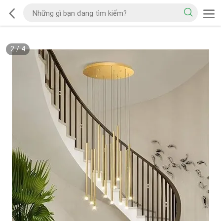
2
/
4