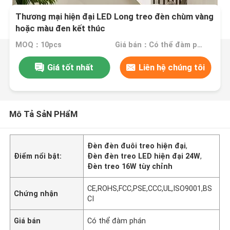
Thương mại hiện đại LED Long treo đèn chùm vàng
hoặc màu đen kết thúc
MOQ：10pcs
Giá bán：Có thể đàm phán
Giá tốt nhất
Liên hệ chúng tôi
Mô Tả SảN PHẩM
Đèn đèn đuôi treo hiện đại
,
Điểm nổi bật:
Đèn đèn treo LED hiện đại 24W
,
Đèn treo 16W tùy chỉnh
CE,ROHS,FCC,PSE,CCC,UL,ISO9001,BS
Chứng nhận
CI
Giá bán
Có thể đàm phán