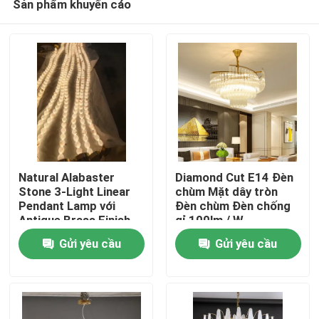
Sản phẩm khuyến cáo
Natural Alabaster
Diamond Cut E14 Đèn
Stone 3-Light Linear
chùm Mặt dây tròn
Pendant Lamp với
Đèn chùm Đèn chống
Antique Brass Finish
gỉ 100lm / W
Nhà
cho Bàn ăn
Gửi yêu cầu
Gửi yêu cầu
Sản phẩm
Về chúng tôi