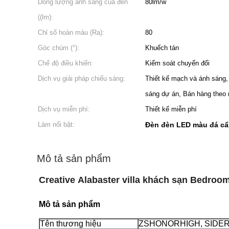
Dòng lượng ánh sáng của đèn
80lm/w
((lm):
Chỉ số hoàn màu (Ra):
80
Góc chùm (°):
Khuếch tán
Chế độ điều khiển:
Kiểm soát chuyển đổi
Dịch vụ giải pháp chiếu sáng:
Thiết kế mạch và ánh sáng, 
sáng dự án, Bán hàng theo
Dịch vụ miễn phí:
Thiết kế miễn phí
Làm nổi bật:
Đèn đèn LED màu đá cẩ
Mô tả sản phẩm
Creative Alabaster villa khách sạn Bedroo
Mô tả sản phẩm
Tên thương hiệu
ZSHONORHIGH, SIDE