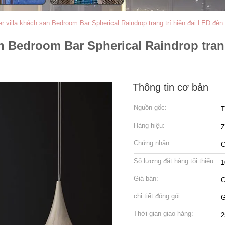
er villa khách sạn Bedroom Bar Spherical Raindrop trang trí hiện đại LED đ
sạn Bedroom Bar Spherical Raindrop tra
Thông tin cơ bản
Nguồn gốc:
T
Hàng hiệu:
Chứng nhận:
C
Số lượng đặt hàng tối thiểu:
1
Giá bán:
C
chi tiết đóng gói:
G
Thời gian giao hàng:
2