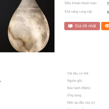
Điều khoản thanh toán:
T
Khả năng cung cấp:
5
Giá tốt nhất
Vật liệu cơ thể:
L
Nguồn gốc:
Bảo hành (Năm):
Ứng dụng:
Điện áp đầu vào (v):