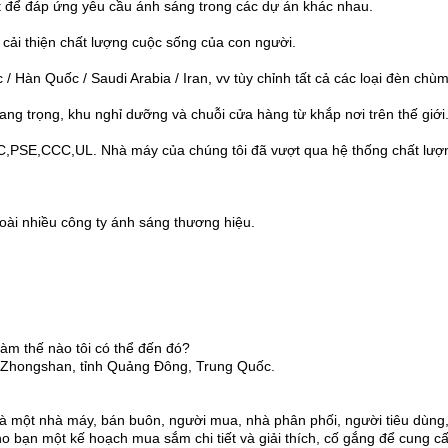
ất để đáp ứng yêu cầu ánh sáng trong các dự án khác nhau.
cải thiện chất lượng cuộc sống của con người.
c / Hàn Quốc / Saudi Arabia / Iran, vv tùy chỉnh tất cả các loại đèn chù
sang trọng, khu nghỉ dưỡng và chuỗi cửa hàng từ khắp nơi trên thế giới
C,PSE,CCC,UL. Nhà máy của chúng tôi đã vượt qua hệ thống chất lượ
oài nhiều công ty ánh sáng thương hiệu.
àm thế nào tôi có thể đến đó?
ố Zhongshan, tỉnh Quảng Đông, Trung Quốc.
 là một nhà máy, bán buôn, người mua, nhà phân phối, người tiêu dùng
cho bạn một kế hoạch mua sắm chi tiết và giải thích, cố gắng để cung c