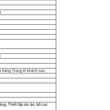
)
c
hàng Trang trí khách sạn
áng, Thiết lập dự án, bố cục