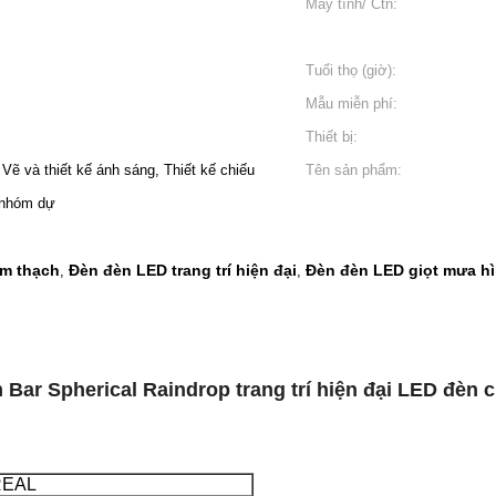
Máy tính/ Ctn:
Tuổi thọ (giờ):
Mẫu miễn phí:
Thiết bị:
Vẽ và thiết kế ánh sáng, Thiết kế chiếu
Tên sản phẩm:
 nhóm dự
m thạch
Đèn đèn LED trang trí hiện đại
Đèn đèn LED giọt mưa h
,
,
m Bar Spherical Raindrop trang trí hiện đại LED đèn
REAL