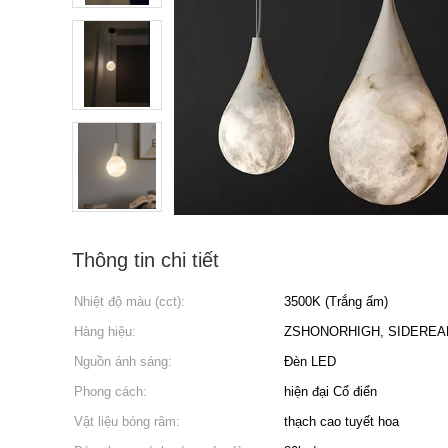
Thông tin chi tiết
Nhiệt độ màu (cct):
3500K (Trắng ấm)
Hàng hiệu:
ZSHONORHIGH, SIDEREA
Nguồn ánh sáng:
Đèn LED
Phong cách:
hiện đại Cổ điển
Vật liệu bóng râm:
thạch cao tuyết hoa