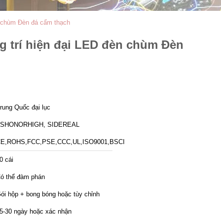
èn chùm Đèn đá cẩm thạch
ng trí hiện đại LED đèn chùm Đèn
rung Quốc đại lục
ZSHONORHIGH, SIDEREAL
E,ROHS,FCC,PSE,CCC,UL,ISO9001,BSCI
0 cái
ó thể đàm phán
ói hộp + bong bóng hoặc tùy chỉnh
5-30 ngày hoặc xác nhận