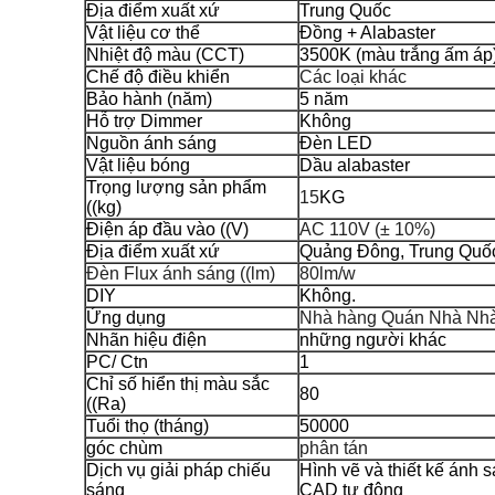
Địa điểm xuất xứ
Trung Quốc
Vật liệu cơ thể
Đồng + Alabaster
Nhiệt độ màu (CCT)
3500K (màu trắng ấm áp
Chế độ điều khiển
Các loại khác
Bảo hành (năm)
5 năm
Hỗ trợ Dimmer
Không
Nguồn ánh sáng
Đèn LED
Vật liệu bóng
Dầu alabaster
Trọng lượng sản phẩm
15
KG
((kg)
Điện áp đầu vào ((V)
AC 110V (± 10%)
Địa điểm xuất xứ
Quảng Đông, Trung Quố
Đèn Flux ánh sáng ((lm)
80lm/w
DIY
Không.
Ứng dụng
Nhà hàng Quán Nhà Nhà 
Nhãn hiệu điện
những người khác
PC/ Ctn
1
Chỉ số hiển thị màu sắc
80
((Ra)
Tuổi thọ (tháng)
50000
góc chùm
phân tán
Dịch vụ giải pháp chiếu
Hình vẽ và thiết kế ánh s
sáng
CAD tự động