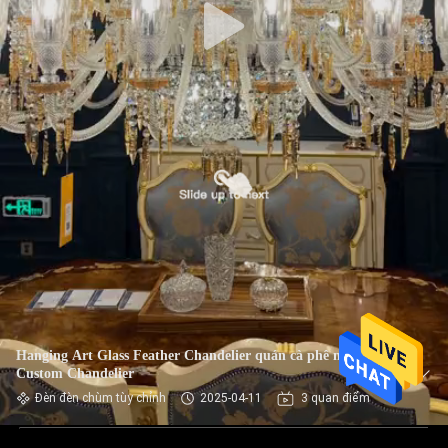
Hanging Art Glass Feather Chandelier quán cà phê nhà hàng
Custom Chandelier
Đèn đèn chùm tùy chỉnh
2025-04-11
3 quan điểm