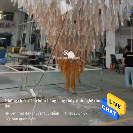
Những chiếc đèn chùm bằng lông thủy tinh nghệ thuật hiện
đại
Đèn mặt dây chuyền tùy chỉnh
2025-04-07
500 quan điểm