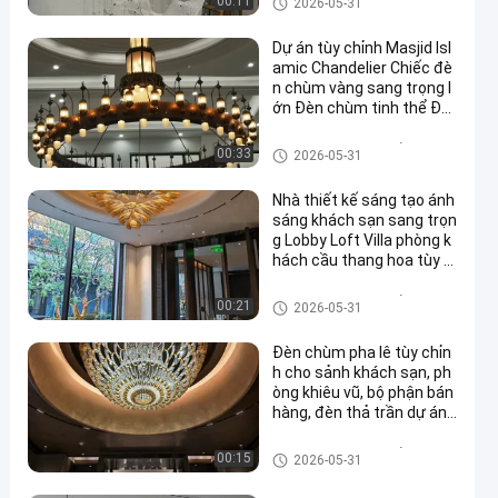
00:11
2026-05-31
Dự án tùy chỉnh Masjid Isl
amic Chandelier Chiếc đè
n chùm vàng sang trọng l
ớn Đèn chùm tinh thể Đè
n đèn chùm cho nhà thờ
Đèn đèn chùm tùy chỉnh
00:33
2026-05-31
Nhà thiết kế sáng tạo ánh
sáng khách sạn sang trọn
g Lobby Loft Villa phòng k
hách cầu thang hoa tùy c
hỉnh đèn chùm ấm áp mà
u trắng đương đại
Đèn đèn chùm tùy chỉnh
00:21
2026-05-31
Đèn chùm pha lê tùy chỉn
h cho sảnh khách sạn, ph
òng khiêu vũ, bộ phận bán
hàng, đèn thả trần dự án
sáng tạo phi tiêu chuẩn
Đèn đèn chùm tùy chỉnh
00:15
2026-05-31