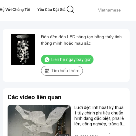
 Hệ Với Chúng Tôi
Yêu Cầu Đặt Giá
Vietnamese
Đèn đèn đèn LED sáng tạo bằng thủy tinh
thông minh hoặc màu sắc
Liên hệ ngay bây giờ
Tìm hiểu thêm
Các video liên quan
Lưới dệt linh hoạt kỹ thuậ
t tùy chỉnh phi tiêu chuẩn
hình dạng đặc biệt, pha lê
lớn, công nghiệp, trắng ấ
m, nhà hàng, biệt thự
Đèn đèn chùm tùy chỉnh