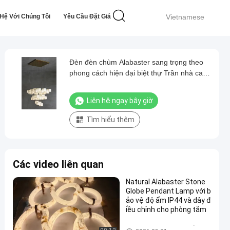
 Hệ Với Chúng Tôi
Yêu Cầu Đặt Giá
Vietnamese
Đèn đèn chùm Alabaster sang trọng theo
phong cách hiện đại biệt thự Trần nhà cao
khách sạn Phòng hành lang cầu thang
xoắn ốc Đèn đèn chùm
Liên hệ ngay bây giờ
Tìm hiểu thêm
Các video liên quan
Natural Alabaster Stone
Globe Pendant Lamp với b
ảo vệ độ ẩm IP44 và dây đ
iều chỉnh cho phòng tắm
Đèn chùm mặt dây chuyền