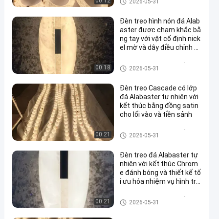
00:12
2026-05-31
Đèn treo hình nón đá Alab
aster được chạm khắc bằ
ng tay với vật cố định nick
el mờ và dây điều chỉnh 1
50cm
Đèn chùm mặt dây chuyền
00:18
2026-05-31
Đèn treo Cascade có lớp
đá Alabaster tự nhiên với
kết thúc bằng đồng satin
cho lối vào và tiền sảnh
Đèn chùm mặt dây chuyền
00:21
2026-05-31
Đèn treo đá Alabaster tự
nhiên với kết thúc Chrom
e đánh bóng và thiết kế tố
i ưu hóa nhiệm vụ hình trụ
cho văn phòng và nghiên
cứu
Đèn chùm mặt dây chuyền
00:21
2026-05-31