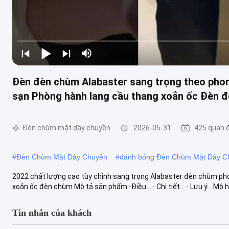
Đèn đèn chùm Alabaster sang trọng theo phong
sạn Phòng hành lang cầu thang xoắn ốc Đèn 
Đèn chùm mặt dây chuyền
2026-05-31
425 quan 
#
Đèn Chùm Mặt Dây Chuyền
#
đánh bóng Đèn Chùm Mặt Dây C
2022 chất lượng cao tùy chỉnh sang trọng Alabaster đèn chùm pho
xoắn ốc đèn chùm Mô tả sản phẩm -Điều... - Chi tiết... - Lưu ý... Mô hì
Tin nhắn của khách