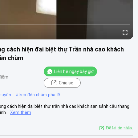
 cách hiện đại biệt thự Trần nhà cao khách
đèn chùm
Liên hệ ngay bây giờ
điểm
Chia sẻ
huyền
#
treo đèn chùm pha lê
ng cách hiện đại biệt thự trần nhà cao khách sạn sảnh cầu thang
nh...
Xem thêm
Để lại tin nhắn.