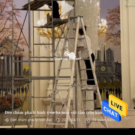
Đèn chùm pha lê hình tròn ba màu với tấm trần kim loại
Đèn chùm pha lê hiện đại
2025-04-11
18 quan điểm